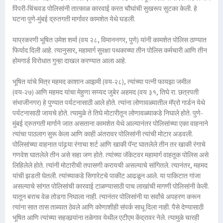
पिंपरी-चिंचवड पोलिसांनी तात्काळ कारवाई करत चौघांची सुखरूप सुटका केली. हे
घटना पुणे-मुंबई द्रुतगती मार्गावर कामशेत येथे घडली.
याप्रकरणी भूषित उमेश शर्मा (वय २८, विमाननगर, पुणे) यांनी कामशेत पोलिस ठाण्यात
फिर्याद दिली आहे. त्यानुसार, महामार्ग सुरक्षा पथकाच्या तीन पोलिस कर्मचारी आणि तीन
होमगार्ड विरोधात गुन्हा दाखल करण्यात आला आहे.
भूषित यांचे मित्र महमद काशान आझमी (वय-२८), त्यांच्या पत्नी फायझा जमील
(वय-२७) आणि महमद यांचा मेहुणा सय्यद जुबेर अहमद (वय ३१, तिघे रा. छत्रपती
संभाजीनगर) हे पुण्यात पर्यटनासाठी आले होते. त्यांना लोणावळ्यातील मॅप्रो गार्डन येथे
पर्यटनासाठी जायचे होते. त्यामुळे ते तिघे मोटारीतून लोणावळ्याकडे निघाले होते. पुणे-
मुंबई द्रुतगती मार्गाने जात असताना कामशेत येथे आल्यानंतर पोलिसांच्या एका वाहनाने
त्यांचा पाठलाग सुरू केला आणि काही अंतरावर पोलिसांनी त्यांची मोटार अडवली.
पोलिसांच्या वाहनात पांढर्‍या रंगाचा शर्ट आणि खाकी पॅन्ट घातलेले तीन तर खाकी रंगाचे
गणवेश घातलेले तीन असे सहा जण होते. त्यांच्या जॅकेटवर महामार्ग वाहतूक पोलिस असे
लिहिलेले होते. त्यांनी मोटारीची तपासणी करायची असल्याचे सांगितले. त्यानंतर, महमद
यांची झडती घेतली. त्यांच्याकडे सिगारेटचे पाकीट आढळून आले. या पाकिटात गांजा
असल्याचे सांगत पोलिसांची कारवाई टाळण्यासाठी पाच लाखांची मागणी पोलिसांनी केली.
यातून बराच वेळ तोडगा निघाला नाही. त्यानंतर पोलिसांनी या सर्वांचे अपहरण करून
त्यांना सात तास ताब्यात ठेवले आणि कोणाशीही संपर्क साधू दिला नाही. पैसे देण्यासाठी
भूषित आणि त्यांच्या सहकार्‍यांना तळेगाव येथील एटीएम केंद्रावर नेले. त्यामुळे चारही