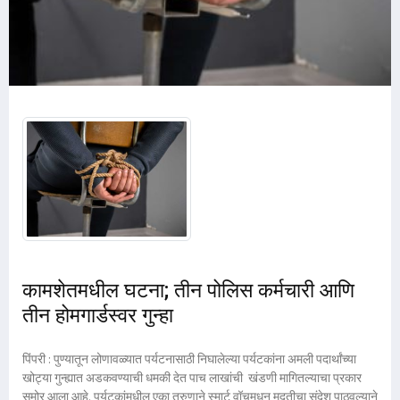
कामशेतमधील घटना; तीन पोलिस कर्मचारी आणि
तीन होमगार्डस्वर गुन्हा
पिंपरी : पुण्यातून लोणावळ्यात पर्यटनासाठी निघालेल्या पर्यटकांना अमली पदार्थांच्या
खोट्या गुन्ह्यात अडकवण्याची धमकी देत पाच लाखांची खंडणी मागितल्याचा प्रकार
समोर आला आहे. पर्यटकांमधील एका तरुणाने स्मार्ट वॉचमधून मदतीचा संदेश पाठवल्याने