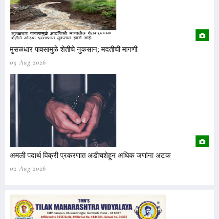
मुसळधार पावसामुळे शेतीचे नुकसान; मदतीची मागणी
मुस
05 Aug 2026
05
अमली पदार्थ विक्री प्रकरणात अडीचशेहून अधिक जणांना अटक
अमल
02 Aug 2026
02